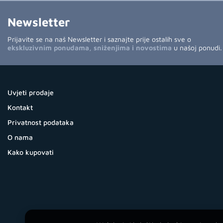
Newsletter
Prijavite se na naš Newsletter i saznajte prije ostalih sve o
ekskluzivnim ponudama, sniženjima i novostima
u našoj ponudi.
Uvjeti prodaje
Kontakt
Privatnost podataka
O nama
Kako kupovati