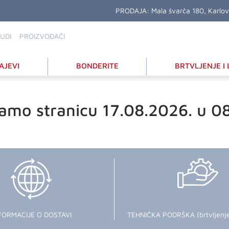
PRODAJA:
Mala švarča 180, Karlo
UDI
PROIZVOĐAČI
AJEVI
BONDERITE
BRTVLJENJE I 
amo stranicu 17.08.2026. u 0
FORMACIJE O DOSTAVI
TEHNIČKA PODRŠKA (brtvljenje i