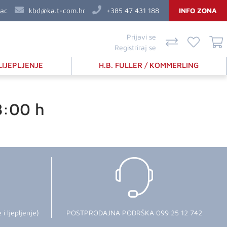
vac
kbd@ka.t-com.hr
+385 47 431 188
INFO ZONA
Prijavi se
Registriraj se
LIJEPLJENJE
H.B. FULLER / KOMMERLING
8:00 h
 ljepljenje)
POSTPRODAJNA PODRŠKA 099 25 12 742