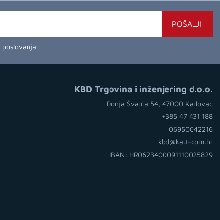
POŠALJI
a poslovanja
KBD Trgovina i inženjering d.o.o.
Donja Švarča 54, 47000 Karlovac
+385 47 431 188
06950042216
kbd@ka.t-com.hr
IBAN: HR0623400091110025829