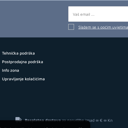
Slažem se s općim uvjetim
Tehnička podrška
Postprodajna podrška
Info zona
Upravljanje kolačićima
Besplatna dostava
za narudžbe iznad ∞ €
∞ Kn