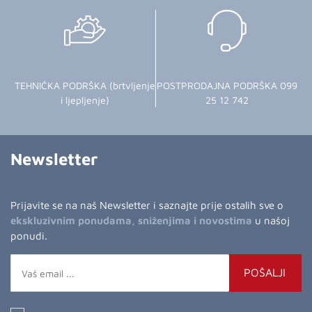
TEHNIČKA PODRŠKA (brtvljenje
POSTPRODAJNA PODRŠKA 099
i ljepljenje)
25 12 742
Newsletter
Prijavite se na naš Newsletter i saznajte prije ostalih sve o
ekskluzivnim ponudama, sniženjima i novostima
u našoj
ponudi.
POŠALJI