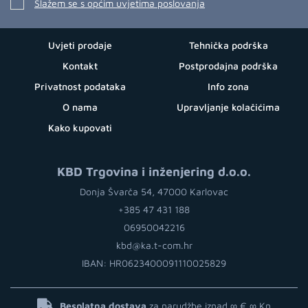
Slažem se s općim uvjetima poslovanja
Uvjeti prodaje
Tehnička podrška
Kontakt
Postprodajna podrška
Privatnost podataka
Info zona
O nama
Upravljanje kolačićima
Kako kupovati
KBD Trgovina i inženjering d.o.o.
Donja Švarča 54, 47000 Karlovac
+385 47 431 188
06950042216
kbd@ka.t-com.hr
IBAN: HR0623400091110025829
Besplatna dostava
za narudžbe iznad ∞ €
∞ Kn