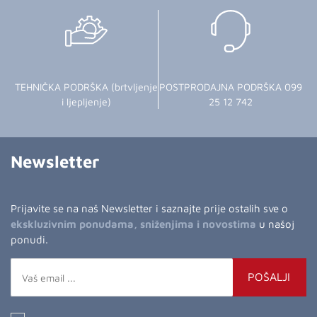
TEHNIČKA PODRŠKA (brtvljenje
POSTPRODAJNA PODRŠKA 099
i ljepljenje)
25 12 742
Newsletter
Prijavite se na naš Newsletter i saznajte prije ostalih sve o
ekskluzivnim ponudama, sniženjima i novostima
u našoj
ponudi.
POŠALJI