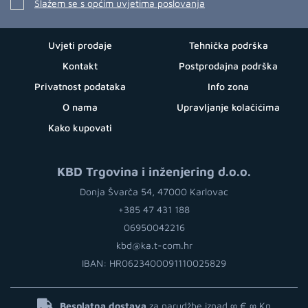
Slažem se s općim uvjetima poslovanja
Uvjeti prodaje
Tehnička podrška
Kontakt
Postprodajna podrška
Privatnost podataka
Info zona
O nama
Upravljanje kolačićima
Kako kupovati
KBD Trgovina i inženjering d.o.o.
Donja Švarča 54, 47000 Karlovac
+385 47 431 188
06950042216
kbd@ka.t-com.hr
IBAN: HR0623400091110025829
Besplatna dostava
za narudžbe iznad ∞ €
∞ Kn