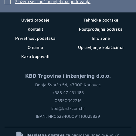
Slažem se s općim uvjetima poslovanja
Uvjeti prodaje
Tehnička podrška
Kontakt
Postprodajna podrška
Privatnost podataka
Info zona
O nama
Upravljanje kolačićima
Kako kupovati
KBD Trgovina i inženjering d.o.o.
Donja Švarča 54, 47000 Karlovac
+385 47 431 188
06950042216
kbd@ka.t-com.hr
IBAN: HR0623400091110025829
Besplatna dostava
za narudžbe iznad ∞ €
∞ Kn