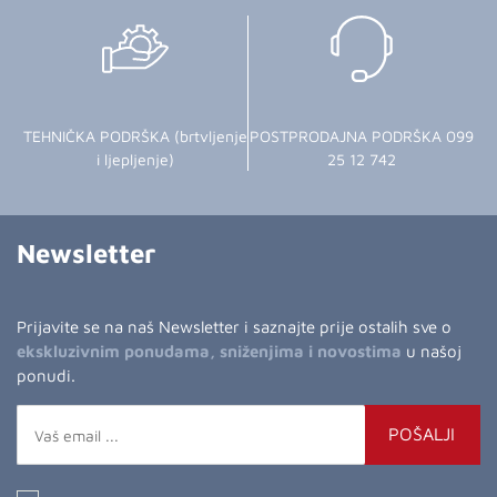
TEHNIČKA PODRŠKA (brtvljenje
POSTPRODAJNA PODRŠKA 099
i ljepljenje)
25 12 742
Newsletter
Prijavite se na naš Newsletter i saznajte prije ostalih sve o
ekskluzivnim ponudama, sniženjima i novostima
u našoj
ponudi.
POŠALJI