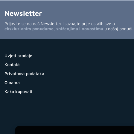
Newsletter
Prijavite se na naš Newsletter i saznajte prije ostalih sve o
ekskluzivnim ponudama, sniženjima i novostima
u našoj ponudi.
Uvjeti prodaje
Kontakt
Privatnost podataka
O nama
Kako kupovati