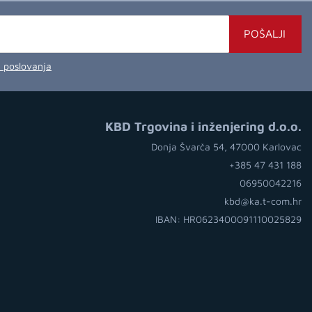
POŠALJI
a poslovanja
KBD Trgovina i inženjering d.o.o.
Donja Švarča 54, 47000 Karlovac
+385 47 431 188
06950042216
kbd@ka.t-com.hr
IBAN: HR0623400091110025829