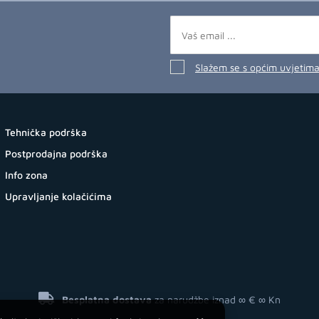
Slažem se s općim uvjetim
Tehnička podrška
Postprodajna podrška
Info zona
Upravljanje kolačićima
Besplatna dostava
za narudžbe iznad ∞ €
∞ Kn