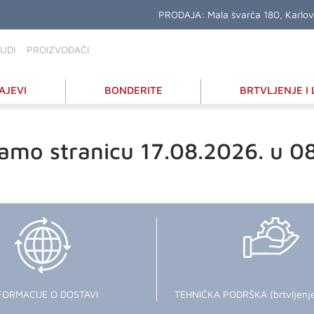
PRODAJA:
Mala švarča 180, Karlo
UDI
PROIZVOĐAČI
AJEVI
BONDERITE
BRTVLJENJE I 
amo stranicu 17.08.2026. u 0
FORMACIJE O DOSTAVI
TEHNIČKA PODRŠKA (brtvljenje i