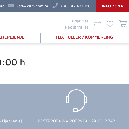
vac
kbd@ka.t-com.hr
+385 47 431 188
INFO ZONA
Prijavi se
Registriraj se
LIJEPLJENJE
H.B. FULLER / KOMMERLING
8:00 h
 ljepljenje)
POSTPRODAJNA PODRŠKA 099 25 12 742