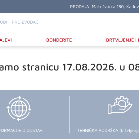
PRODAJA:
Mala švarča 180, Karlo
UDI
PROIZVOĐAČI
AJEVI
BONDERITE
BRTVLJENJE I 
amo stranicu 17.08.2026. u 0
FORMACIJE O DOSTAVI
TEHNIČKA PODRŠKA (brtvljenje i