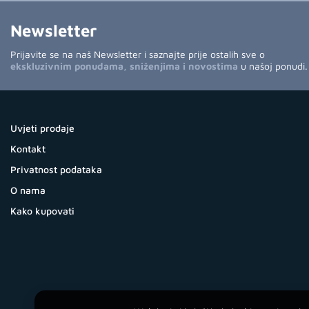
Newsletter
Prijavite se na naš Newsletter i saznajte prije ostalih sve o
ekskluzivnim ponudama, sniženjima i novostima
u našoj ponudi.
Uvjeti prodaje
Kontakt
Privatnost podataka
O nama
Kako kupovati