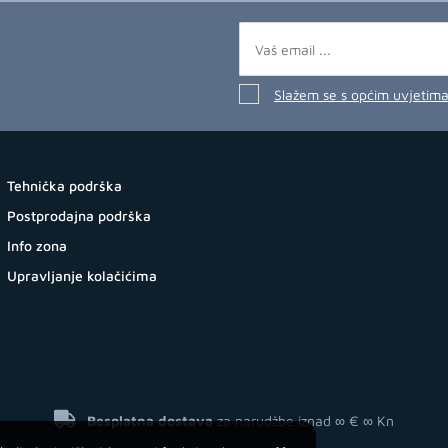
Slažem se s općim uvjetim
Tehnička podrška
Postprodajna podrška
Info zona
Upravljanje kolačićima
Besplatna dostava
za narudžbe iznad ∞ €
∞ Kn