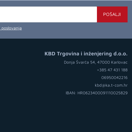
POŠALJI
a poslovanja
KBD Trgovina i inženjering d.o.o.
Donja Švarča 54, 47000 Karlovac
+385 47 431 188
06950042216
kbd@ka.t-com.hr
IBAN: HR0623400091110025829