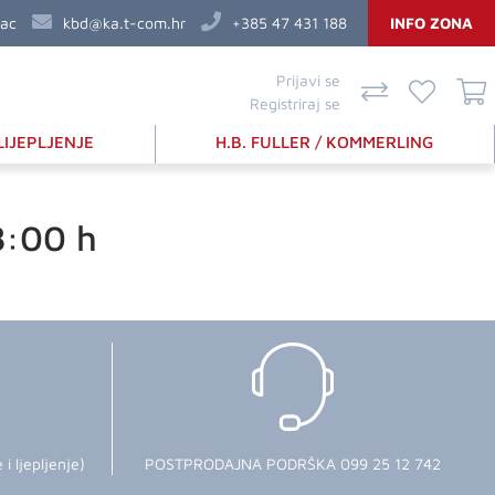
vac
kbd@ka.t-com.hr
+385 47 431 188
INFO ZONA
Prijavi se
Registriraj se
LIJEPLJENJE
H.B. FULLER / KOMMERLING
8:00 h
 ljepljenje)
POSTPRODAJNA PODRŠKA 099 25 12 742