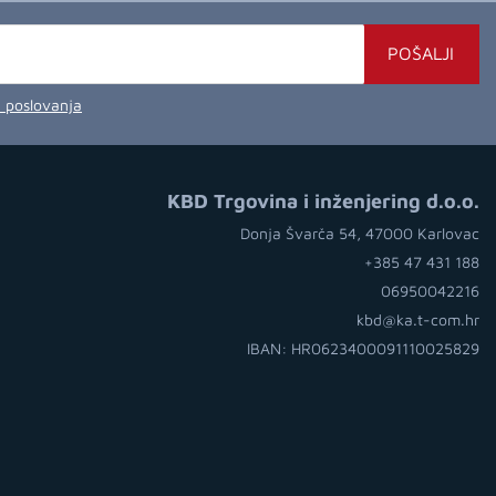
POŠALJI
a poslovanja
KBD Trgovina i inženjering d.o.o.
Donja Švarča 54, 47000 Karlovac
+385 47 431 188
06950042216
kbd@ka.t-com.hr
IBAN: HR0623400091110025829