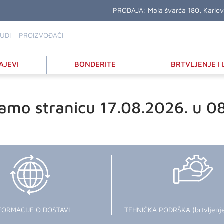
PRODAJA:
Mala švarča 180, Karlo
UDI
PROIZVOĐAČI
AJEVI
BONDERITE
BRTVLJENJE I 
amo stranicu 17.08.2026. u 0
FORMACIJE O DOSTAVI
TEHNIČKA PODRŠKA (brtvljenje i