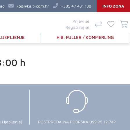
vac
kbd@ka.t-com.hr
+385 47 431 188
INFO ZONA
Prijavi se
Registriraj se
LIJEPLJENJE
H.B. FULLER / KOMMERLING
8:00 h
 ljepljenje)
POSTPRODAJNA PODRŠKA 099 25 12 742