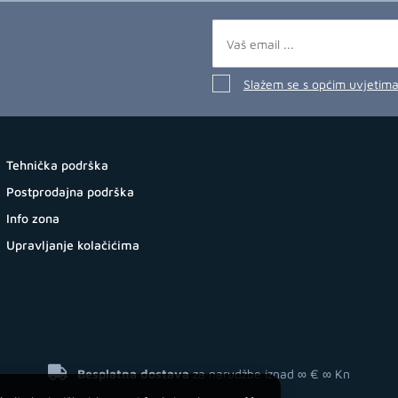
Slažem se s općim uvjetim
Tehnička podrška
Postprodajna podrška
Info zona
Upravljanje kolačićima
Besplatna dostava
za narudžbe iznad ∞ €
∞ Kn