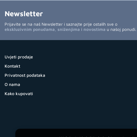
Newsletter
Prijavite se na naš Newsletter i saznajte prije ostalih sve o
ekskluzivnim ponudama, sniženjima i novostima
u našoj ponudi.
Uvjeti prodaje
Kontakt
Privatnost podataka
O nama
Kako kupovati