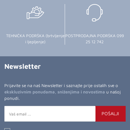
TEHNIČKA PODRŠKA (brtvljenje
POSTPRODAJNA PODRŠKA 099
i ljepljenje)
25 12 742
Newsletter
Prijavite se na naš Newsletter i saznajte prije ostalih sve o
ekskluzivnim ponudama, sniženjima i novostima
u našoj
ponudi.
POŠALJI