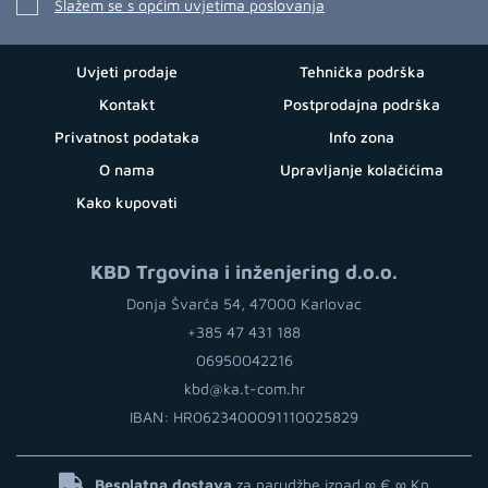
Slažem se s općim uvjetima poslovanja
Uvjeti prodaje
Tehnička podrška
Kontakt
Postprodajna podrška
Privatnost podataka
Info zona
O nama
Upravljanje kolačićima
Kako kupovati
KBD Trgovina i inženjering d.o.o.
Donja Švarča 54, 47000 Karlovac
+385 47 431 188
06950042216
kbd@ka.t-com.hr
IBAN: HR0623400091110025829
Besplatna dostava
za narudžbe iznad ∞ €
∞ Kn