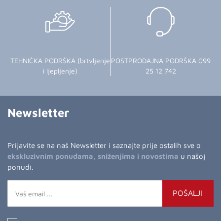
TEHNIČKA PODRŠKA (brtvljenje
POSTPRODAJNA PODRŠKA 099
i ljepljenje)
25 12 742
Newsletter
Prijavite se na naš Newsletter i saznajte prije ostalih sve o
ekskluzivnim ponudama, sniženjima i novostima
u našoj
ponudi.
POŠALJI