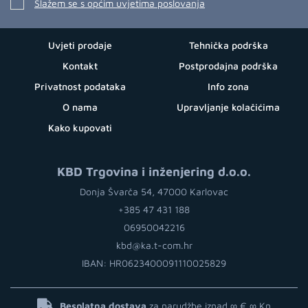
Slažem se s općim uvjetima poslovanja
Uvjeti prodaje
Tehnička podrška
Kontakt
Postprodajna podrška
Privatnost podataka
Info zona
O nama
Upravljanje kolačićima
Kako kupovati
KBD Trgovina i inženjering d.o.o.
Donja Švarča 54, 47000 Karlovac
+385 47 431 188
06950042216
kbd@ka.t-com.hr
IBAN: HR0623400091110025829
Besplatna dostava
za narudžbe iznad ∞ €
∞ Kn