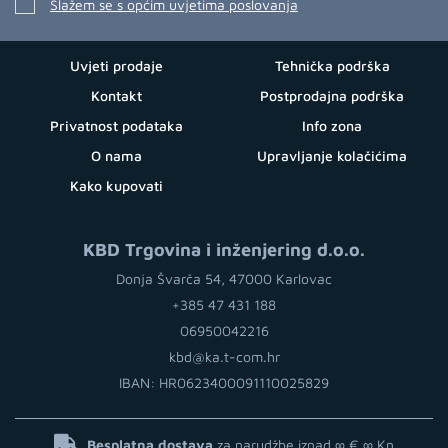
Slažem se s općim uvjetima poslovanja
Uvjeti prodaje
Tehnička podrška
Kontakt
Postprodajna podrška
Privatnost podataka
Info zona
O nama
Upravljanje kolačićima
Kako kupovati
KBD Trgovina i inženjering d.o.o.
Donja Švarča 54, 47000 Karlovac
+385 47 431 188
06950042216
kbd@ka.t-com.hr
IBAN: HR0623400091110025829
Besplatna dostava
za narudžbe iznad ∞ €
∞ Kn