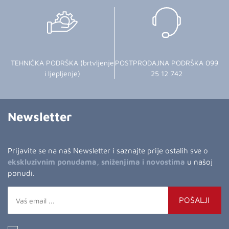
TEHNIČKA PODRŠKA (brtvljenje
POSTPRODAJNA PODRŠKA 099
i ljepljenje)
25 12 742
Newsletter
Prijavite se na naš Newsletter i saznajte prije ostalih sve o
ekskluzivnim ponudama, sniženjima i novostima
u našoj
ponudi.
POŠALJI