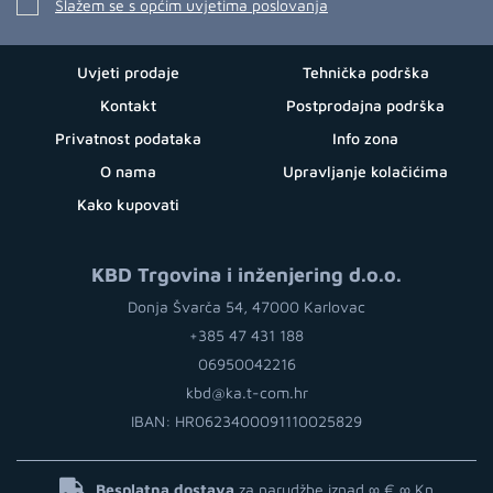
Slažem se s općim uvjetima poslovanja
Uvjeti prodaje
Tehnička podrška
Kontakt
Postprodajna podrška
Privatnost podataka
Info zona
O nama
Upravljanje kolačićima
Kako kupovati
KBD Trgovina i inženjering d.o.o.
Donja Švarča 54, 47000 Karlovac
+385 47 431 188
06950042216
kbd@ka.t-com.hr
IBAN: HR0623400091110025829
Besplatna dostava
za narudžbe iznad ∞ €
∞ Kn