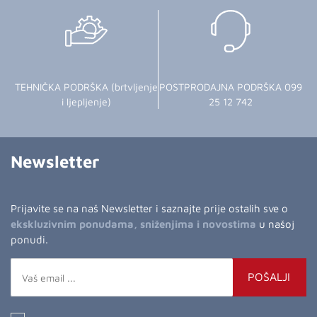
TEHNIČKA PODRŠKA (brtvljenje
POSTPRODAJNA PODRŠKA 099
i ljepljenje)
25 12 742
Newsletter
Prijavite se na naš Newsletter i saznajte prije ostalih sve o
ekskluzivnim ponudama, sniženjima i novostima
u našoj
ponudi.
POŠALJI