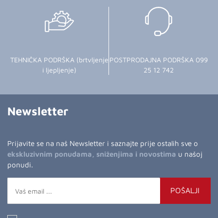
TEHNIČKA PODRŠKA (brtvljenje
POSTPRODAJNA PODRŠKA 099
i ljepljenje)
25 12 742
Newsletter
Prijavite se na naš Newsletter i saznajte prije ostalih sve o
ekskluzivnim ponudama, sniženjima i novostima
u našoj
ponudi.
POŠALJI