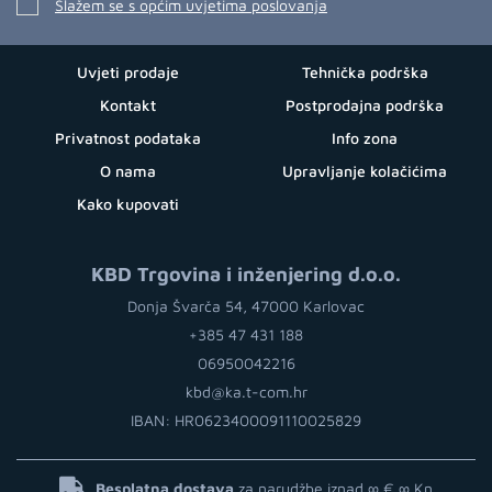
Slažem se s općim uvjetima poslovanja
Uvjeti prodaje
Tehnička podrška
Kontakt
Postprodajna podrška
Privatnost podataka
Info zona
O nama
Upravljanje kolačićima
Kako kupovati
KBD Trgovina i inženjering d.o.o.
Donja Švarča 54, 47000 Karlovac
+385 47 431 188
06950042216
kbd@ka.t-com.hr
IBAN: HR0623400091110025829
Besplatna dostava
za narudžbe iznad ∞ €
∞ Kn