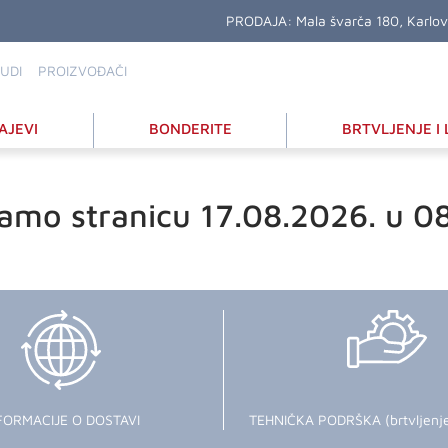
PRODAJA:
Mala švarča 180, Karlo
UDI
PROIZVOĐAČI
AJEVI
BONDERITE
BRTVLJENJE I 
amo stranicu 17.08.2026. u 0
FORMACIJE O DOSTAVI
TEHNIČKA PODRŠKA (brtvljenje i