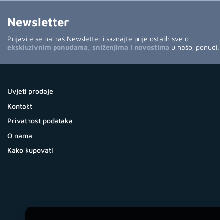
Newsletter
Prijavite se na naš Newsletter i saznajte prije ostalih sve o
ekskluzivnim ponudama, sniženjima i novostima
u našoj ponudi.
Uvjeti prodaje
Kontakt
Privatnost podataka
O nama
Kako kupovati