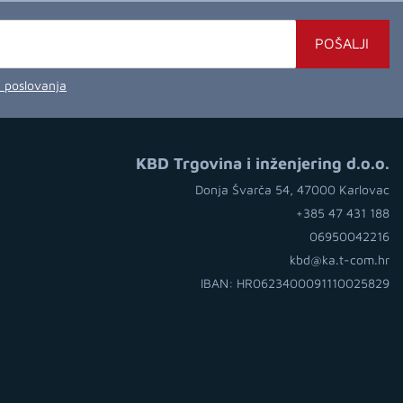
POŠALJI
a poslovanja
KBD Trgovina i inženjering d.o.o.
Donja Švarča 54, 47000 Karlovac
+385 47 431 188
06950042216
kbd@ka.t-com.hr
IBAN: HR0623400091110025829