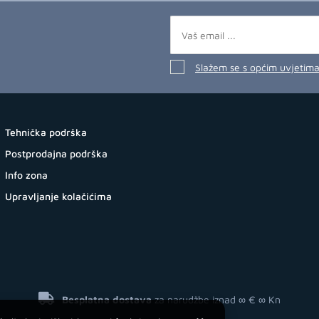
Slažem se s općim uvjetim
Tehnička podrška
Postprodajna podrška
Info zona
Upravljanje kolačićima
Besplatna dostava
za narudžbe iznad ∞ €
∞ Kn