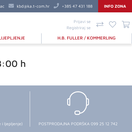
vac
kbd@ka.t-com.hr
+385 47 431 188
INFO ZONA
Prijavi se
Registriraj se
LIJEPLJENJE
H.B. FULLER / KOMMERLING
8:00 h
 ljepljenje)
POSTPRODAJNA PODRŠKA 099 25 12 742