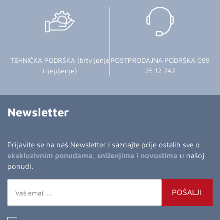
TEHNIČKA PODRŠKA (brtvljenje
POSTPRODAJNA PODRŠKA 099
i ljepljenje)
25 12 742
Newsletter
Prijavite se na naš Newsletter i saznajte prije ostalih sve o
ekskluzivnim ponudama, sniženjima i novostima
u našoj
ponudi.
POŠALJI