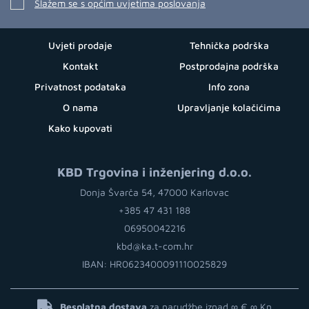
Slažem se s općim uvjetima poslovanja
Uvjeti prodaje
Tehnička podrška
Kontakt
Postprodajna podrška
Privatnost podataka
Info zona
O nama
Upravljanje kolačićima
Kako kupovati
KBD Trgovina i inženjering d.o.o.
Donja Švarča 54, 47000 Karlovac
+385 47 431 188
06950042216
kbd@ka.t-com.hr
IBAN: HR0623400091110025829
Besplatna dostava
za narudžbe iznad ∞ €
∞ Kn