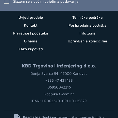
Slažem se s općim uvjetima poslovanja
Uvjeti prodaje
Tehnička podrška
Kontakt
Postprodajna podrška
Privatnost podataka
Info zona
O nama
Upravljanje kolačićima
Kako kupovati
KBD Trgovina i inženjering d.o.o.
Donja Švarča 54, 47000 Karlovac
+385 47 431 188
06950042216
kbd@ka.t-com.hr
IBAN: HR0623400091110025829
Besplatna dostava
za narudžbe iznad ∞ €
∞ Kn