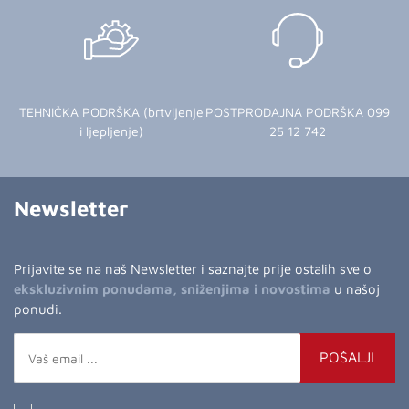
TEHNIČKA PODRŠKA (brtvljenje
POSTPRODAJNA PODRŠKA 099
i ljepljenje)
25 12 742
Newsletter
Prijavite se na naš Newsletter i saznajte prije ostalih sve o
ekskluzivnim ponudama, sniženjima i novostima
u našoj
ponudi.
POŠALJI