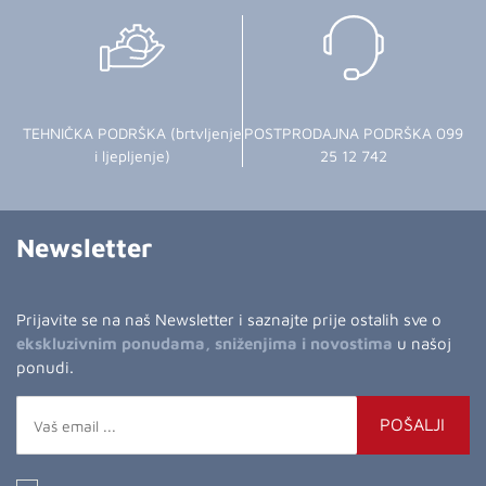
TEHNIČKA PODRŠKA (brtvljenje
POSTPRODAJNA PODRŠKA 099
i ljepljenje)
25 12 742
Newsletter
Prijavite se na naš Newsletter i saznajte prije ostalih sve o
ekskluzivnim ponudama, sniženjima i novostima
u našoj
ponudi.
POŠALJI