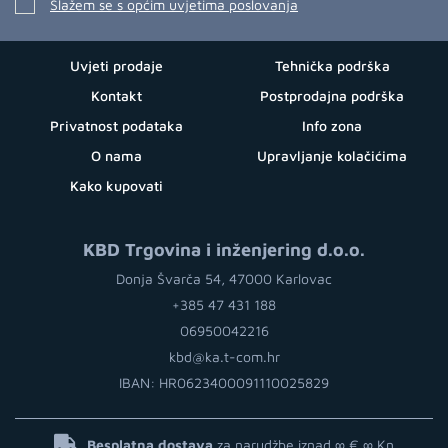
Slažem se s općim uvjetima poslovanja
Uvjeti prodaje
Tehnička podrška
Kontakt
Postprodajna podrška
Privatnost podataka
Info zona
O nama
Upravljanje kolačićima
Kako kupovati
KBD Trgovina i inženjering d.o.o.
Donja Švarča 54, 47000 Karlovac
+385 47 431 188
06950042216
kbd@ka.t-com.hr
IBAN: HR0623400091110025829
Besplatna dostava
za narudžbe iznad ∞ €
∞ Kn