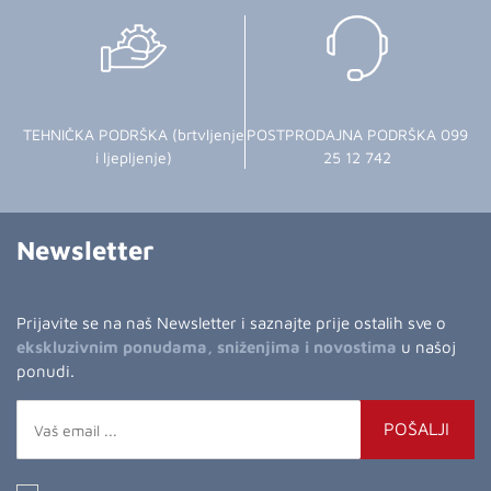
TEHNIČKA PODRŠKA (brtvljenje
POSTPRODAJNA PODRŠKA 099
i ljepljenje)
25 12 742
Newsletter
Prijavite se na naš Newsletter i saznajte prije ostalih sve o
ekskluzivnim ponudama, sniženjima i novostima
u našoj
ponudi.
POŠALJI