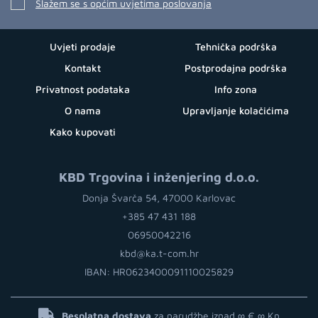
Slažem se s općim uvjetima poslovanja
Uvjeti prodaje
Tehnička podrška
Kontakt
Postprodajna podrška
Privatnost podataka
Info zona
O nama
Upravljanje kolačićima
Kako kupovati
KBD Trgovina i inženjering d.o.o.
Donja Švarča 54, 47000 Karlovac
+385 47 431 188
06950042216
kbd@ka.t-com.hr
IBAN: HR0623400091110025829
Besplatna dostava
za narudžbe iznad ∞ €
∞ Kn