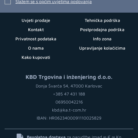
Slažem se s općim uvjetima poslovanja
Uvjeti prodaje
Tehnička podrška
Kontakt
Postprodajna podrška
Privatnost podataka
Info zona
O nama
Upravljanje kolačićima
Kako kupovati
KBD Trgovina i inženjering d.o.o.
Donja Švarča 54, 47000 Karlovac
+385 47 431 188
06950042216
kbd@ka.t-com.hr
IBAN: HR0623400091110025829
Besplatna dostava
za narudžbe iznad ∞ €
∞ Kn