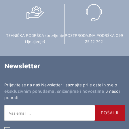
TEHNIČKA PODRŠKA (brtvljenje
POSTPRODAJNA PODRŠKA 099
i ljepljenje)
25 12 742
Newsletter
Prijavite se na naš Newsletter i saznajte prije ostalih sve o
ekskluzivnim ponudama, sniženjima i novostima
u našoj
ponudi.
POŠALJI