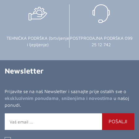
TEHNIČKA PODRŠKA (brtvljenje
POSTPRODAJNA PODRŠKA 099
i ljepljenje)
25 12 742
Newsletter
Prijavite se na naš Newsletter i saznajte prije ostalih sve o
ekskluzivnim ponudama, sniženjima i novostima
u našoj
ponudi.
POŠALJI