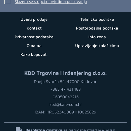
Slažem se s općim uvjetima poslovanja
Uvjeti prodaje
Tehnička podrška
Kontakt
Postprodajna podrška
Privatnost podataka
Info zona
O nama
Upravljanje kolačićima
Kako kupovati
KBD Trgovina i inženjering d.o.o.
Donja Švarča 54, 47000 Karlovac
+385 47 431 188
06950042216
kbd@ka.t-com.hr
IBAN: HR0623400091110025829
Besplatna dostava
za narudžbe iznad ∞ €
∞ Kn