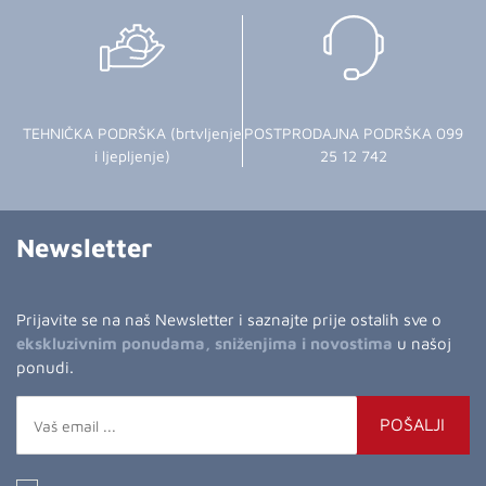
TEHNIČKA PODRŠKA (brtvljenje
POSTPRODAJNA PODRŠKA 099
i ljepljenje)
25 12 742
Newsletter
Prijavite se na naš Newsletter i saznajte prije ostalih sve o
ekskluzivnim ponudama, sniženjima i novostima
u našoj
ponudi.
POŠALJI