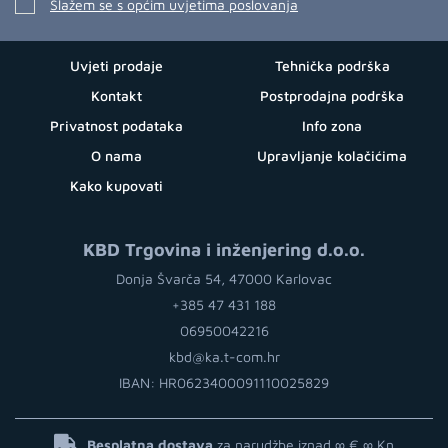
Slažem se s općim uvjetima poslovanja
Uvjeti prodaje
Tehnička podrška
Kontakt
Postprodajna podrška
Privatnost podataka
Info zona
O nama
Upravljanje kolačićima
Kako kupovati
KBD Trgovina i inženjering d.o.o.
Donja Švarča 54, 47000 Karlovac
+385 47 431 188
06950042216
kbd@ka.t-com.hr
IBAN: HR0623400091110025829
Besplatna dostava
za narudžbe iznad ∞ €
∞ Kn