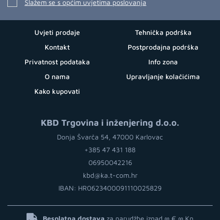
Slažem se s općim uvjetima poslovanja
Uvjeti prodaje
Tehnička podrška
Kontakt
Postprodajna podrška
Privatnost podataka
Info zona
O nama
Upravljanje kolačićima
Kako kupovati
KBD Trgovina i inženjering d.o.o.
Donja Švarča 54, 47000 Karlovac
+385 47 431 188
06950042216
kbd@ka.t-com.hr
IBAN: HR0623400091110025829
Besplatna dostava
za narudžbe iznad ∞ €
∞ Kn