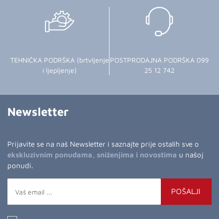
TEHNIČKA PODRŠKA (brtvljenje
POSTPRODAJNA PODRŠKA 099
i ljepljenje)
25 12 742
Newsletter
Prijavite se na naš Newsletter i saznajte prije ostalih sve o
ekskluzivnim ponudama, sniženjima i novostima
u našoj
ponudi.
POŠALJI