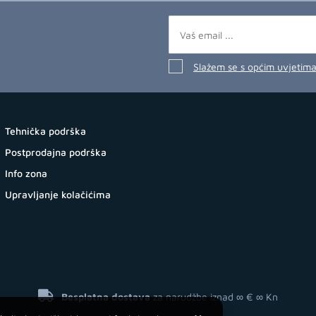
Slažem se s općim uvjetim
Tehnička podrška
Postprodajna podrška
Info zona
Upravljanje kolačićima
Besplatna dostava
za narudžbe iznad ∞ €
∞ Kn