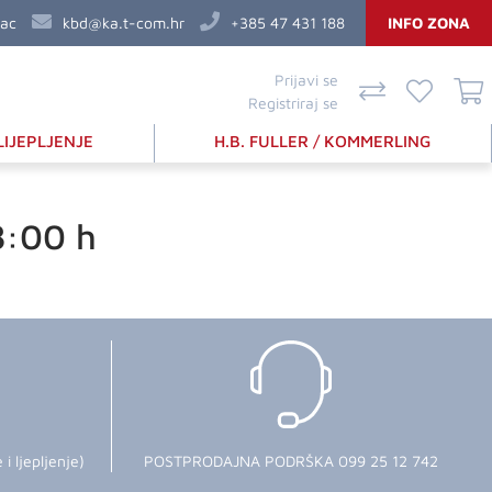
vac
kbd@ka.t-com.hr
+385 47 431 188
INFO ZONA
Prijavi se
Registriraj se
LIJEPLJENJE
H.B. FULLER / KOMMERLING
8:00 h
 ljepljenje)
POSTPRODAJNA PODRŠKA 099 25 12 742