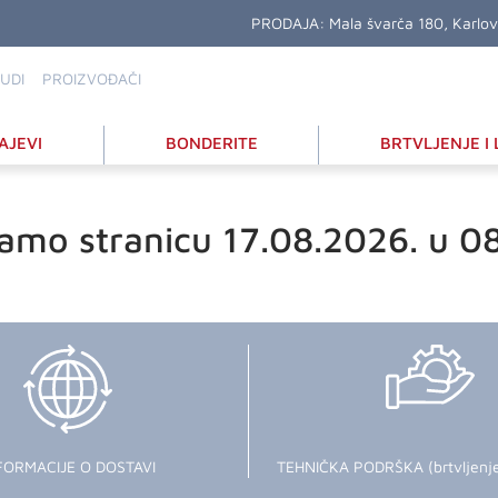
PRODAJA:
Mala švarča 180, Karlo
UDI
PROIZVOĐAČI
AJEVI
BONDERITE
BRTVLJENJE I 
amo stranicu 17.08.2026. u 0
FORMACIJE O DOSTAVI
TEHNIČKA PODRŠKA (brtvljenje i