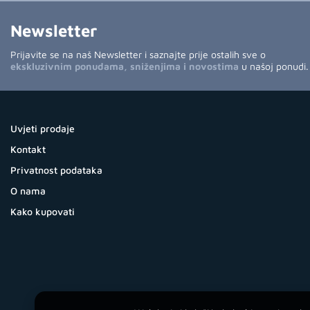
Newsletter
Prijavite se na naš Newsletter i saznajte prije ostalih sve o
ekskluzivnim ponudama, sniženjima i novostima
u našoj ponudi.
Uvjeti prodaje
Kontakt
Privatnost podataka
O nama
Kako kupovati