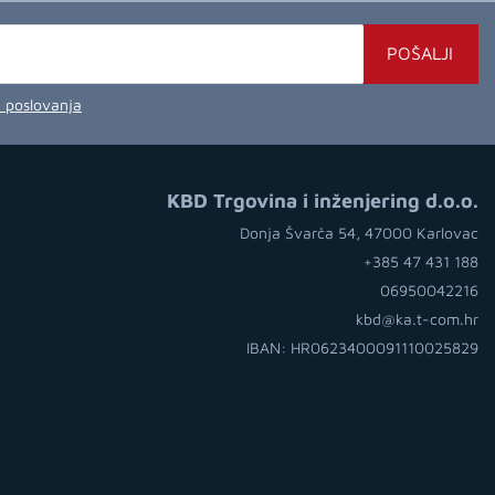
POŠALJI
a poslovanja
KBD Trgovina i inženjering d.o.o.
Donja Švarča 54, 47000 Karlovac
+385 47 431 188
06950042216
kbd@ka.t-com.hr
IBAN: HR0623400091110025829