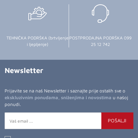
TEHNIČKA PODRŠKA (brtvljenje
POSTPRODAJNA PODRŠKA 099
i ljepljenje)
25 12 742
Newsletter
Prijavite se na naš Newsletter i saznajte prije ostalih sve o
ekskluzivnim ponudama, sniženjima i novostima
u našoj
ponudi.
POŠALJI