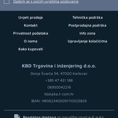
Slažem se s općim uvjetima poslovanja
Uvjeti prodaje
Tehnička podrška
Kontakt
Postprodajna podrška
Privatnost podataka
Info zona
O nama
Upravljanje kolačićima
Kako kupovati
KBD Trgovina i inženjering d.o.o.
Donja Švarča 54, 47000 Karlovac
+385 47 431 188
06950042216
kbd@ka.t-com.hr
IBAN: HR0623400091110025829
Besplatna dostava
za narudžbe iznad ∞ €
∞ Kn