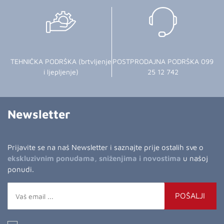
TEHNIČKA PODRŠKA (brtvljenje
POSTPRODAJNA PODRŠKA 099
i ljepljenje)
25 12 742
Newsletter
Prijavite se na naš Newsletter i saznajte prije ostalih sve o
ekskluzivnim ponudama, sniženjima i novostima
u našoj
ponudi.
POŠALJI