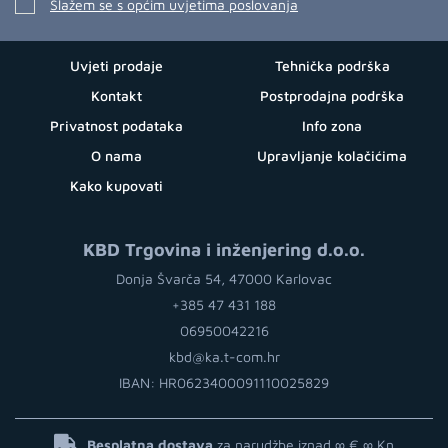
Slažem se s općim uvjetima poslovanja
Uvjeti prodaje
Tehnička podrška
Kontakt
Postprodajna podrška
Privatnost podataka
Info zona
O nama
Upravljanje kolačićima
Kako kupovati
KBD Trgovina i inženjering d.o.o.
Donja Švarča 54, 47000 Karlovac
+385 47 431 188
06950042216
kbd@ka.t-com.hr
IBAN: HR0623400091110025829
Besplatna dostava
za narudžbe iznad ∞ €
∞ Kn