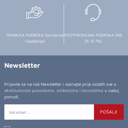
TEHNIČKA PODRŠKA (brtvljenje
POSTPRODAJNA PODRŠKA 099
i ljepljenje)
25 12 742
Newsletter
Prijavite se na naš Newsletter i saznajte prije ostalih sve o
ekskluzivnim ponudama, sniženjima i novostima
u našoj
ponudi.
POŠALJI