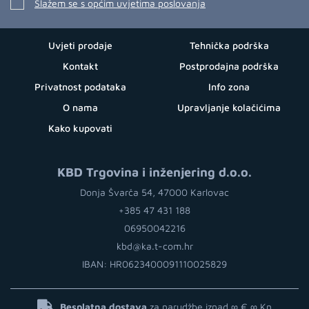
Slažem se s općim uvjetima poslovanja
Uvjeti prodaje
Tehnička podrška
Kontakt
Postprodajna podrška
Privatnost podataka
Info zona
O nama
Upravljanje kolačićima
Kako kupovati
KBD Trgovina i inženjering d.o.o.
Donja Švarča 54, 47000 Karlovac
+385 47 431 188
06950042216
kbd@ka.t-com.hr
IBAN: HR0623400091110025829
Besplatna dostava
za narudžbe iznad ∞ €
∞ Kn