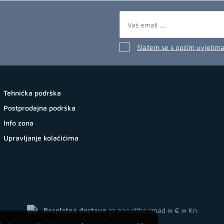
Slažem se s općim uvjetim
Tehnička podrška
Postprodajna podrška
Info zona
Upravljanje kolačićima
Besplatna dostava
za narudžbe iznad ∞ €
∞ Kn