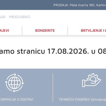
PRODAJA:
Mala švarča 180, Karlo
UDI
PROIZVOĐAČI
AJEVI
BONDERITE
BRTVLJENJE I 
amo stranicu 17.08.2026. u 0
FORMACIJE O DOSTAVI
TEHNIČKA PODRŠKA (brtvljenje i