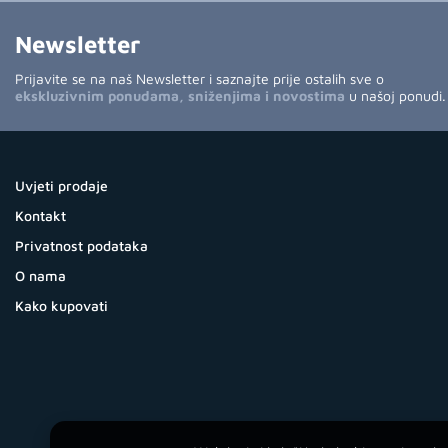
Newsletter
Prijavite se na naš Newsletter i saznajte prije ostalih sve o
ekskluzivnim ponudama, sniženjima i novostima
u našoj ponudi.
Uvjeti prodaje
Kontakt
Privatnost podataka
O nama
Kako kupovati