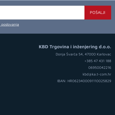
POŠALJI
a poslovanja
KBD Trgovina i inženjering d.o.o.
Donja Švarča 54, 47000 Karlovac
+385 47 431 188
06950042216
kbd@ka.t-com.hr
IBAN: HR0623400091110025829