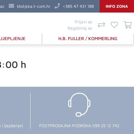
vac
kbd@ka.t-com.hr
+385 47 431 188
INFO ZONA
Prijavi se
Registriraj se
LIJEPLJENJE
H.B. FULLER / KOMMERLING
8:00 h
 ljepljenje)
POSTPRODAJNA PODRŠKA 099 25 12 742