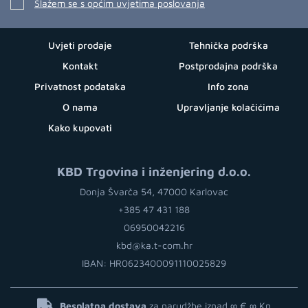
Slažem se s općim uvjetima poslovanja
Uvjeti prodaje
Tehnička podrška
Kontakt
Postprodajna podrška
Privatnost podataka
Info zona
O nama
Upravljanje kolačićima
Kako kupovati
KBD Trgovina i inženjering d.o.o.
Donja Švarča 54, 47000 Karlovac
+385 47 431 188
06950042216
kbd@ka.t-com.hr
IBAN: HR0623400091110025829
Besplatna dostava
za narudžbe iznad ∞ €
∞ Kn