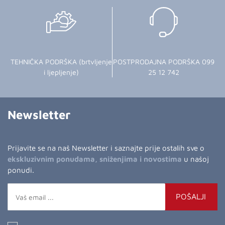
TEHNIČKA PODRŠKA (brtvljenje
POSTPRODAJNA PODRŠKA 099
i ljepljenje)
25 12 742
Newsletter
Prijavite se na naš Newsletter i saznajte prije ostalih sve o
ekskluzivnim ponudama, sniženjima i novostima
u našoj
ponudi.
POŠALJI