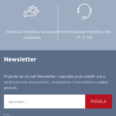
TEHNIČKA PODRŠKA (brtvljenje
POSTPRODAJNA PODRŠKA 099
i ljepljenje)
25 12 742
Newsletter
Prijavite se na naš Newsletter i saznajte prije ostalih sve o
ekskluzivnim ponudama, sniženjima i novostima
u našoj
ponudi.
POŠALJI