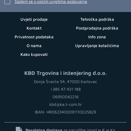
Slažem se s općim uvjetima poslovanja
Uvjeti prodaje
Tehnička podrška
Kontakt
Postprodajna podrška
Privatnost podataka
Info zona
O nama
Upravljanje kolačićima
Kako kupovati
KBD Trgovina i inženjering d.o.o.
Donja Švarča 54, 47000 Karlovac
+385 47 431 188
06950042216
kbd@ka.t-com.hr
IBAN: HR0623400091110025829
Besplatna dostava
za narudžbe iznad ∞ €
∞ Kn