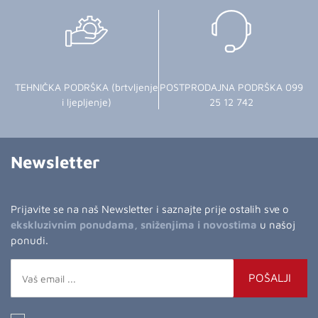
TEHNIČKA PODRŠKA (brtvljenje
POSTPRODAJNA PODRŠKA 099
i ljepljenje)
25 12 742
Newsletter
Prijavite se na naš Newsletter i saznajte prije ostalih sve o
ekskluzivnim ponudama, sniženjima i novostima
u našoj
ponudi.
POŠALJI