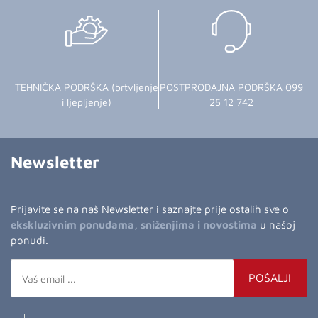
TEHNIČKA PODRŠKA (brtvljenje
POSTPRODAJNA PODRŠKA 099
i ljepljenje)
25 12 742
Newsletter
Prijavite se na naš Newsletter i saznajte prije ostalih sve o
ekskluzivnim ponudama, sniženjima i novostima
u našoj
ponudi.
POŠALJI