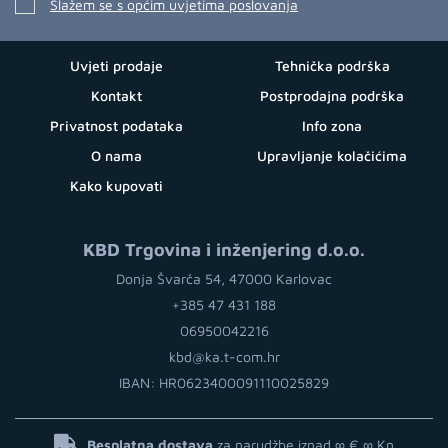
Slažem se s općim uvjetima poslovanja
Uvjeti prodaje
Tehnička podrška
Kontakt
Postprodajna podrška
Privatnost podataka
Info zona
O nama
Upravljanje kolačićima
Kako kupovati
KBD Trgovina i inženjering d.o.o.
Donja Švarča 54, 47000 Karlovac
+385 47 431 188
06950042216
kbd@ka.t-com.hr
IBAN: HR0623400091110025829
Besplatna dostava
za narudžbe iznad ∞ €
∞ Kn