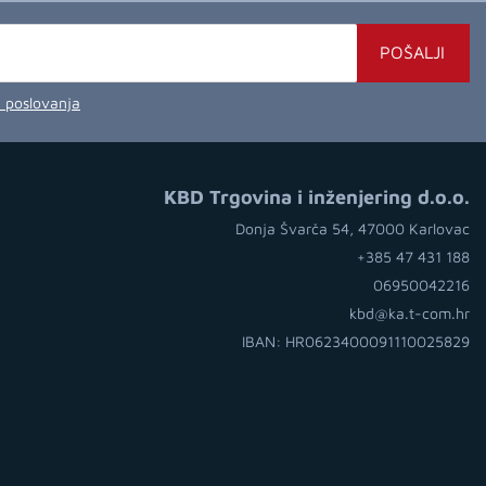
POŠALJI
a poslovanja
KBD Trgovina i inženjering d.o.o.
Donja Švarča 54, 47000 Karlovac
+385 47 431 188
06950042216
kbd@ka.t-com.hr
IBAN: HR0623400091110025829