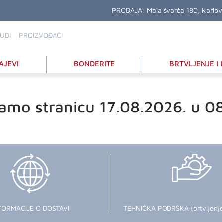
PRODAJA:
Mala švarča 180, Karlo
UDI
PROIZVOĐAČI
AJEVI
BONDERITE
BRTVLJENJE I 
amo stranicu 17.08.2026. u 0
FORMACIJE O DOSTAVI
TEHNIČKA PODRŠKA (brtvljenje i