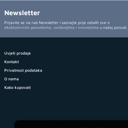
Newsletter
Prijavite se na naš Newsletter i saznajte prije ostalih sve o
ekskluzivnim ponudama, sniženjima i novostima
u našoj ponudi.
Uvjeti prodaje
Kontakt
Privatnost podataka
O nama
Kako kupovati