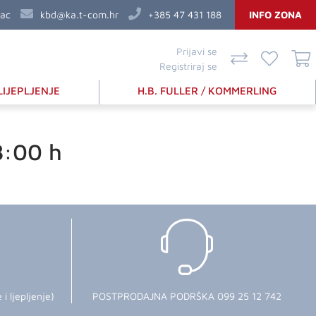
vac
kbd@ka.t-com.hr
+385 47 431 188
INFO ZONA
Prijavi se
Registriraj se
LIJEPLJENJE
H.B. FULLER / KOMMERLING
8:00 h
 ljepljenje)
POSTPRODAJNA PODRŠKA 099 25 12 742