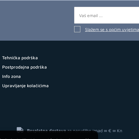
Slažem se s općim uvjetim
Tehnička podrška
Postprodajna podrška
Info zona
Upravljanje kolačićima
Besplatna dostava
za narudžbe iznad ∞ €
∞ Kn