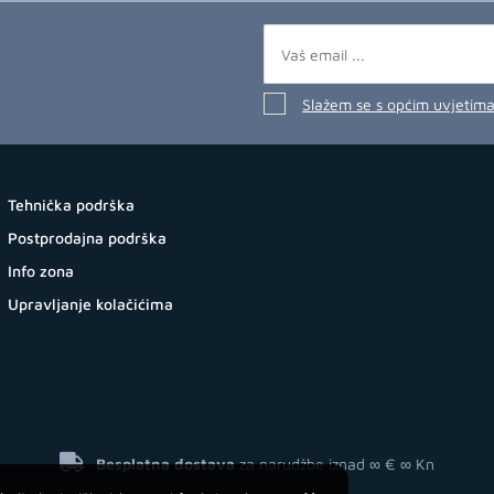
Slažem se s općim uvjetim
Tehnička podrška
Postprodajna podrška
Info zona
Upravljanje kolačićima
Besplatna dostava
za narudžbe iznad ∞ €
∞ Kn