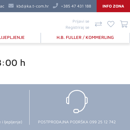
vac
kbd@ka.t-com.hr
+385 47 431 188
INFO ZONA
Prijavi se
Registriraj se
LIJEPLJENJE
H.B. FULLER / KOMMERLING
8:00 h
 ljepljenje)
POSTPRODAJNA PODRŠKA 099 25 12 742