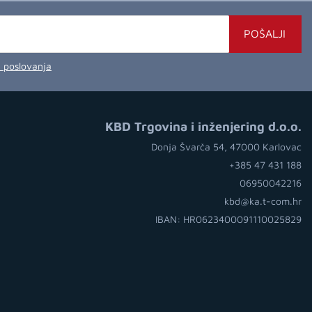
POŠALJI
a poslovanja
KBD Trgovina i inženjering d.o.o.
Donja Švarča 54, 47000 Karlovac
+385 47 431 188
06950042216
kbd@ka.t-com.hr
IBAN: HR0623400091110025829