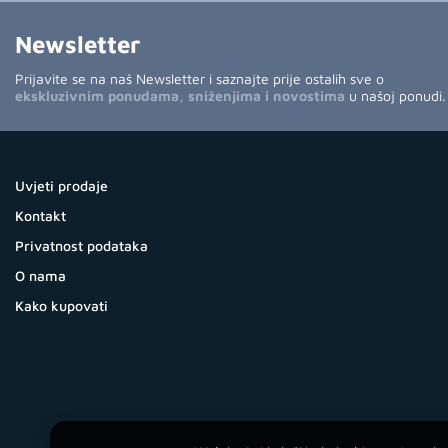
Newsletter
Prijavite se na naš Newsletter i saznajte prije ostalih sve o
ekskluzivnim ponudama, sniženjima i novostima
u našoj ponudi.
Uvjeti prodaje
Kontakt
Privatnost podataka
O nama
Kako kupovati