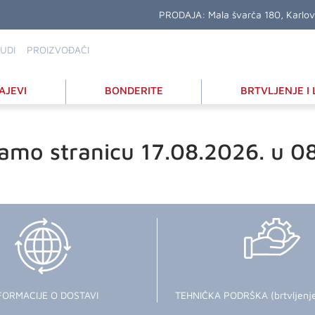
PRODAJA:
Mala švarča 180, Karlo
UDI
PROIZVOĐAČI
AJEVI
BONDERITE
BRTVLJENJE I 
amo stranicu 17.08.2026. u 0
FORMACIJE O DOSTAVI
TEHNIČKA PODRŠKA (brtvljenje i