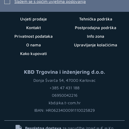
Slažem se s općim uvjetima poslovanja
Uvjeti prodaje
Tehnička podrška
Kontakt
Postprodajna podrška
Privatnost podataka
Info zona
O nama
Upravljanje kolačićima
Kako kupovati
KBD Trgovina i inženjering d.o.o.
Donja Švarča 54, 47000 Karlovac
+385 47 431 188
06950042216
kbd@ka.t-com.hr
IBAN: HR0623400091110025829
Besplatna dostava
za narudžbe iznad ∞ €
∞ Kn