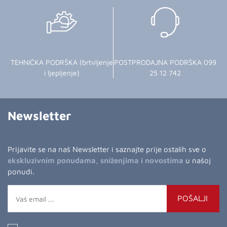
TEHNIČKA PODRŠKA (brtvljenje
POSTPRODAJNA PODRŠKA 099
i ljepljenje)
25 12 742
Newsletter
Prijavite se na naš Newsletter i saznajte prije ostalih sve o
ekskluzivnim ponudama, sniženjima i novostima
u našoj
ponudi.
POŠALJI