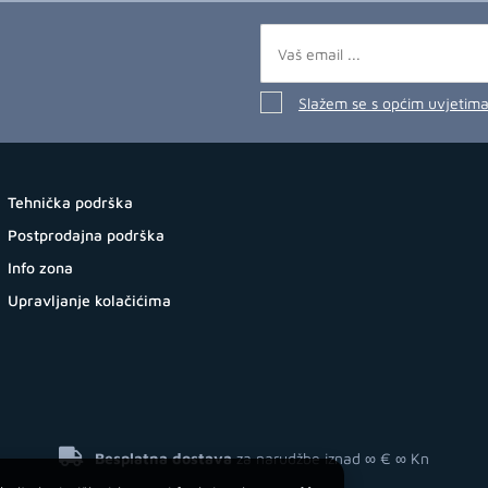
Slažem se s općim uvjetim
Tehnička podrška
Postprodajna podrška
Info zona
Upravljanje kolačićima
Besplatna dostava
za narudžbe iznad ∞ €
∞ Kn