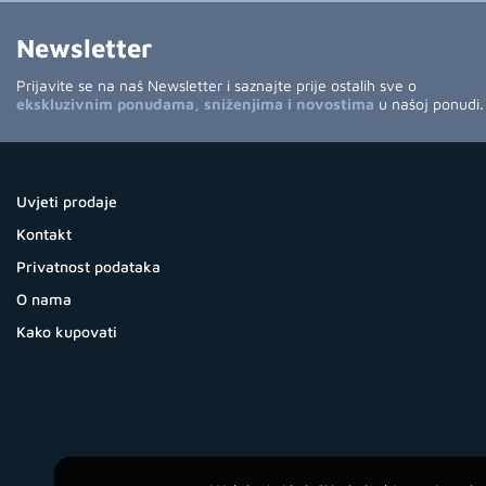
Newsletter
Prijavite se na naš Newsletter i saznajte prije ostalih sve o
ekskluzivnim ponudama, sniženjima i novostima
u našoj ponudi.
Uvjeti prodaje
Kontakt
Privatnost podataka
O nama
Kako kupovati