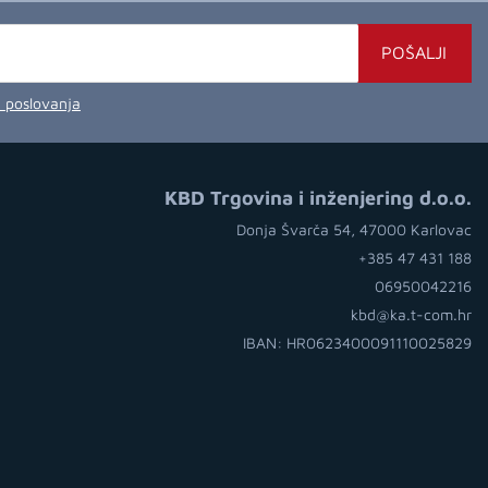
POŠALJI
a poslovanja
KBD Trgovina i inženjering d.o.o.
Donja Švarča 54, 47000 Karlovac
+385 47 431 188
06950042216
kbd@ka.t-com.hr
IBAN: HR0623400091110025829