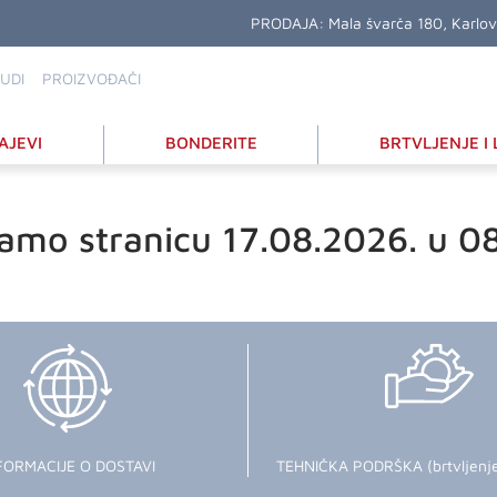
PRODAJA:
Mala švarča 180, Karlo
UDI
PROIZVOĐAČI
AJEVI
BONDERITE
BRTVLJENJE I 
amo stranicu 17.08.2026. u 0
FORMACIJE O DOSTAVI
TEHNIČKA PODRŠKA (brtvljenje i