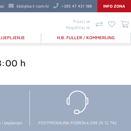
vac
kbd@ka.t-com.hr
+385 47 431 188
INFO ZONA
Prijavi se
Registriraj se
LIJEPLJENJE
H.B. FULLER / KOMMERLING
8:00 h
 ljepljenje)
POSTPRODAJNA PODRŠKA 099 25 12 742