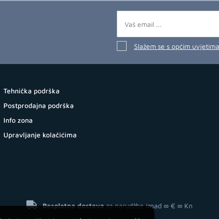
Slažem se s općim uvjetim
Tehnička podrška
Postprodajna podrška
Info zona
Upravljanje kolačićima
Besplatna dostava
za narudžbe iznad ∞ €
∞ Kn