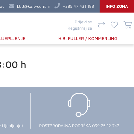
vac
kbd@ka.t-com.hr
+385 47 431 188
INFO ZONA
Prijavi se
Registriraj se
LIJEPLJENJE
H.B. FULLER / KOMMERLING
8:00 h
 ljepljenje)
POSTPRODAJNA PODRŠKA 099 25 12 742