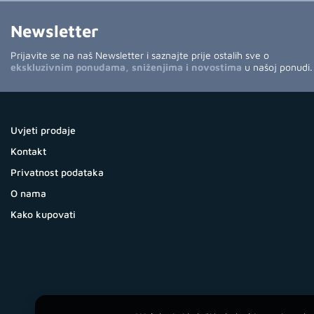
Newsletter
Prijavite se na naš Newsletter i saznajte prije ostalih sve o
ekskluzivnim ponudama, sniženjima i novostima
u našoj ponudi.
Uvjeti prodaje
Kontakt
Privatnost podataka
O nama
Kako kupovati