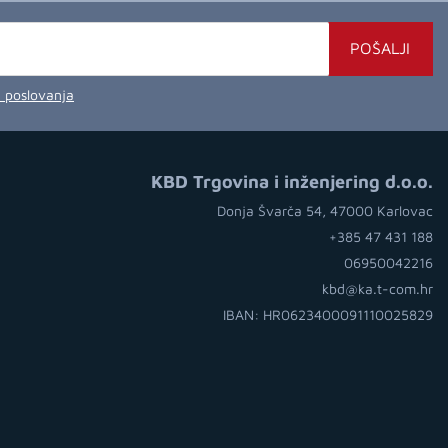
POŠALJI
a poslovanja
KBD Trgovina i inženjering d.o.o.
Donja Švarča 54, 47000 Karlovac
+385 47 431 188
06950042216
kbd@ka.t-com.hr
IBAN: HR0623400091110025829