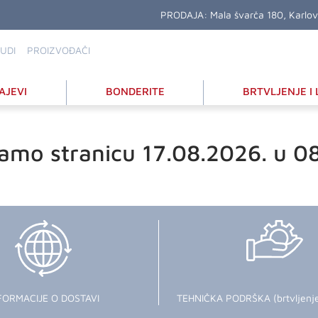
PRODAJA:
Mala švarča 180, Karlo
UDI
PROIZVOĐAČI
AJEVI
BONDERITE
BRTVLJENJE I 
amo stranicu 17.08.2026. u 0
FORMACIJE O DOSTAVI
TEHNIČKA PODRŠKA (brtvljenje i