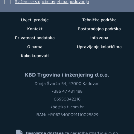
Slažem se s općim uvjetima poslovanja
Uvjeti prodaje
Tehnička podrška
Kontakt
Postprodajna podrška
Privatnost podataka
Info zona
O nama
Upravljanje kolačićima
Kako kupovati
KBD Trgovina i inženjering d.o.o.
Donja Švarča 54, 47000 Karlovac
+385 47 431 188
06950042216
kbd@ka.t-com.hr
IBAN: HR0623400091110025829
Besplatna dostava
za narudžbe iznad ∞ €
∞ Kn