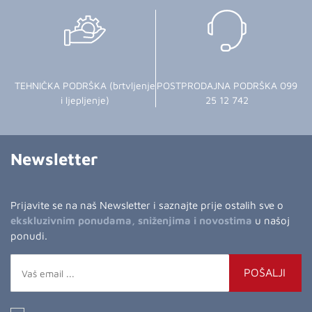
TEHNIČKA PODRŠKA (brtvljenje
POSTPRODAJNA PODRŠKA 099
i ljepljenje)
25 12 742
Newsletter
Prijavite se na naš Newsletter i saznajte prije ostalih sve o
ekskluzivnim ponudama, sniženjima i novostima
u našoj
ponudi.
POŠALJI