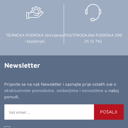
TEHNIČKA PODRŠKA (brtvljenje
POSTPRODAJNA PODRŠKA 099
i ljepljenje)
25 12 742
Newsletter
Prijavite se na naš Newsletter i saznajte prije ostalih sve o
ekskluzivnim ponudama, sniženjima i novostima
u našoj
ponudi.
POŠALJI