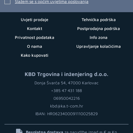
Slažem se s općim uvjetima poslovanja
Uvjeti prodaje
Tehnička podrška
Kontakt
Postprodajna podrška
Privatnost podataka
Info zona
O nama
Upravljanje kolačićima
Kako kupovati
KBD Trgovina i inženjering d.o.o.
Donja Švarča 54, 47000 Karlovac
+385 47 431 188
06950042216
kbd@ka.t-com.hr
IBAN: HR0623400091110025829
Besplatna dostava
za narudžbe iznad ∞ €
∞ Kn