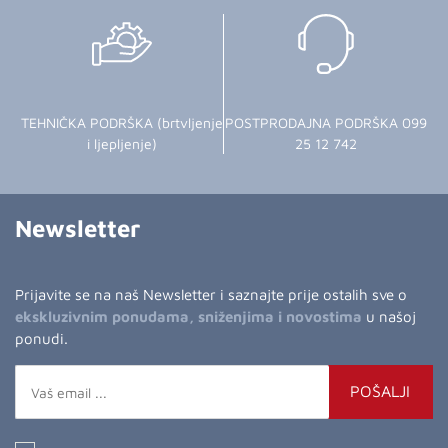
TEHNIČKA PODRŠKA (brtvljenje
POSTPRODAJNA PODRŠKA 099
i ljepljenje)
25 12 742
Newsletter
Prijavite se na naš Newsletter i saznajte prije ostalih sve o
ekskluzivnim ponudama, sniženjima i novostima
u našoj
ponudi.
POŠALJI