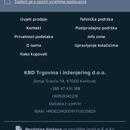
Slažem se s općim uvjetima poslovanja
Uvjeti prodaje
Tehnička podrška
Kontakt
Postprodajna podrška
Privatnost podataka
Info zona
O nama
Upravljanje kolačićima
Kako kupovati
KBD Trgovina i inženjering d.o.o.
Donja Švarča 54, 47000 Karlovac
+385 47 431 188
06950042216
kbd@ka.t-com.hr
IBAN: HR0623400091110025829
Besplatna dostava
za narudžbe iznad ∞ €
∞ Kn