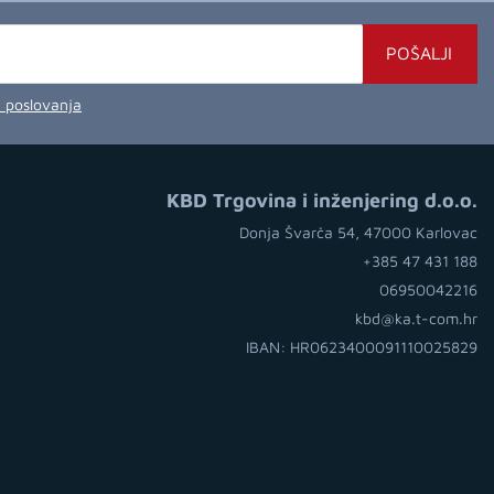
POŠALJI
a poslovanja
KBD Trgovina i inženjering d.o.o.
Donja Švarča 54, 47000 Karlovac
+385 47 431 188
06950042216
kbd@ka.t-com.hr
IBAN: HR0623400091110025829