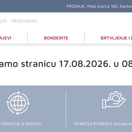
PRODAJA:
Mala švarča 180, Karlo
UDI
PROIZVOĐAČI
AJEVI
BONDERITE
BRTVLJENJE I 
amo stranicu 17.08.2026. u 0
FORMACIJE O DOSTAVI
TEHNIČKA PODRŠKA (brtvljenje i