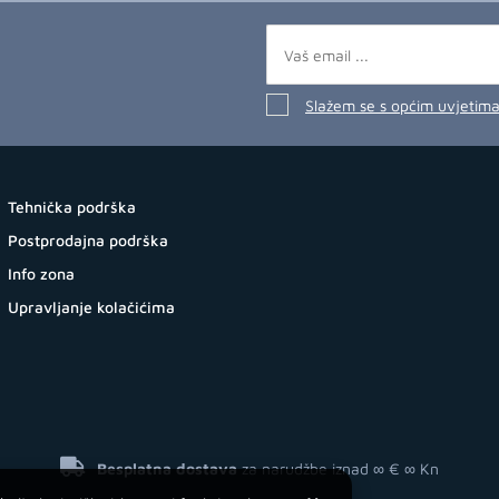
Slažem se s općim uvjetim
Tehnička podrška
Postprodajna podrška
Info zona
Upravljanje kolačićima
Besplatna dostava
za narudžbe iznad ∞ €
∞ Kn