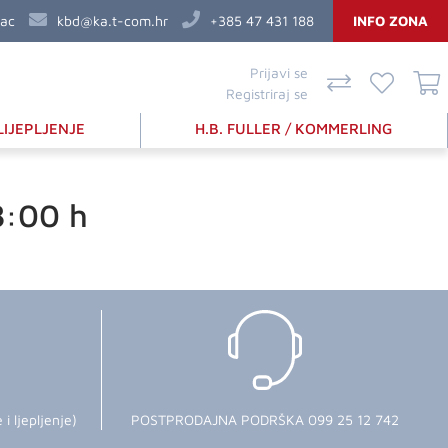
vac
kbd@ka.t-com.hr
+385 47 431 188
INFO ZONA
Prijavi se
Registriraj se
LIJEPLJENJE
H.B. FULLER / KOMMERLING
8:00 h
 ljepljenje)
POSTPRODAJNA PODRŠKA 099 25 12 742