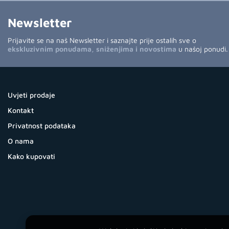
Newsletter
Prijavite se na naš Newsletter i saznajte prije ostalih sve o
ekskluzivnim ponudama, sniženjima i novostima
u našoj ponudi.
Uvjeti prodaje
Kontakt
Privatnost podataka
O nama
Kako kupovati