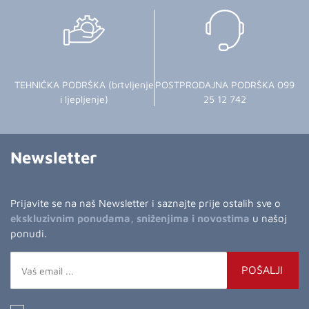
TEHNIČKA PODRŠKA (brtvljenje
POSTPRODAJNA PODRŠKA 099
i ljepljenje)
25 12 742
Newsletter
Prijavite se na naš Newsletter i saznajte prije ostalih sve o
ekskluzivnim ponudama, sniženjima i novostima
u našoj
ponudi.
POŠALJI