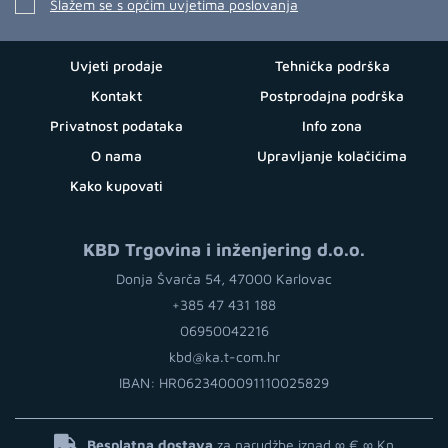
Slažem se s općim uvjetima poslovanja
Uvjeti prodaje
Tehnička podrška
Kontakt
Postprodajna podrška
Privatnost podataka
Info zona
O nama
Upravljanje kolačićima
Kako kupovati
KBD Trgovina i inženjering d.o.o.
Donja Švarča 54, 47000 Karlovac
+385 47 431 188
06950042216
kbd@ka.t-com.hr
IBAN: HR0623400091110025829
Besplatna dostava
za narudžbe iznad ∞ €
∞ Kn