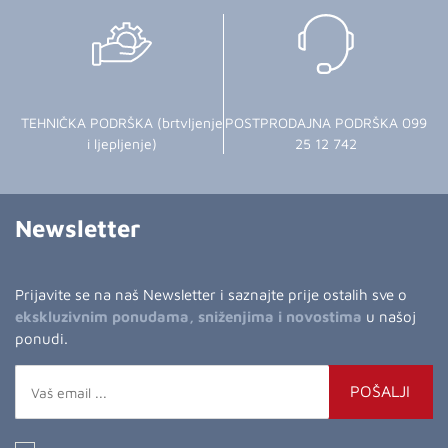
TEHNIČKA PODRŠKA (brtvljenje
POSTPRODAJNA PODRŠKA 099
i ljepljenje)
25 12 742
Newsletter
Prijavite se na naš Newsletter i saznajte prije ostalih sve o
ekskluzivnim ponudama, sniženjima i novostima
u našoj
ponudi.
POŠALJI