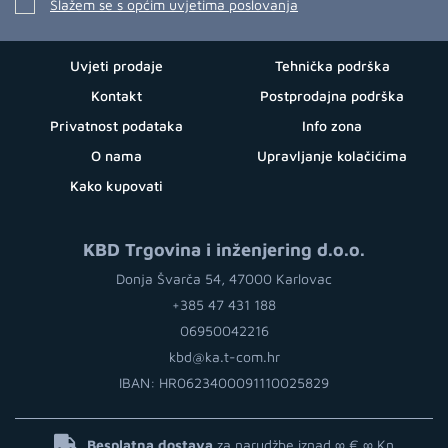
Slažem se s općim uvjetima poslovanja
Uvjeti prodaje
Tehnička podrška
Kontakt
Postprodajna podrška
Privatnost podataka
Info zona
O nama
Upravljanje kolačićima
Kako kupovati
KBD Trgovina i inženjering d.o.o.
Donja Švarča 54, 47000 Karlovac
+385 47 431 188
06950042216
kbd@ka.t-com.hr
IBAN: HR0623400091110025829
Besplatna dostava
za narudžbe iznad ∞ €
∞ Kn