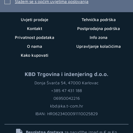
Slažem se s općim uvjetima poslovanja
Uvjeti prodaje
Tehnička podrška
Kontakt
Postprodajna podrška
Privatnost podataka
Info zona
O nama
Upravljanje kolačićima
Kako kupovati
KBD Trgovina i inženjering d.o.o.
Donja Švarča 54, 47000 Karlovac
+385 47 431 188
06950042216
kbd@ka.t-com.hr
IBAN: HR0623400091110025829
Besplatna dostava
za narudžbe iznad ∞ €
∞ Kn