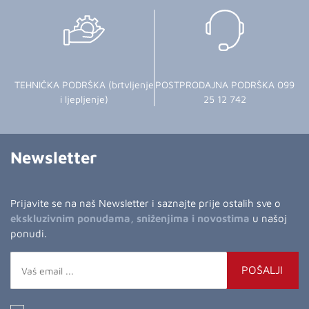
TEHNIČKA PODRŠKA (brtvljenje
POSTPRODAJNA PODRŠKA 099
i ljepljenje)
25 12 742
Newsletter
Prijavite se na naš Newsletter i saznajte prije ostalih sve o
ekskluzivnim ponudama, sniženjima i novostima
u našoj
ponudi.
POŠALJI