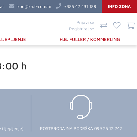
vac
kbd@ka.t-com.hr
+385 47 431 188
INFO ZONA
Prijavi se
Registriraj se
LIJEPLJENJE
H.B. FULLER / KOMMERLING
8:00 h
 ljepljenje)
POSTPRODAJNA PODRŠKA 099 25 12 742