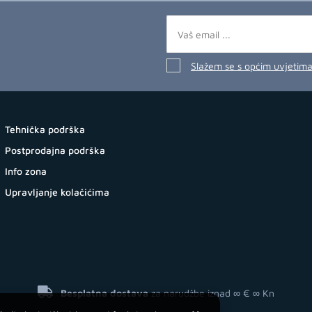
Slažem se s općim uvjetim
Tehnička podrška
Postprodajna podrška
Info zona
Upravljanje kolačićima
Besplatna dostava
za narudžbe iznad ∞ €
∞ Kn