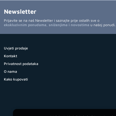
Newsletter
Prijavite se na naš Newsletter i saznajte prije ostalih sve o
ekskluzivnim ponudama, sniženjima i novostima
u našoj ponudi.
Uvjeti prodaje
Kontakt
Privatnost podataka
O nama
Kako kupovati