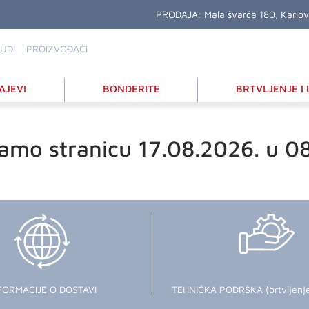
PRODAJA:
Mala švarča 180, Karlo
UDI
PROIZVOĐAČI
AJEVI
BONDERITE
BRTVLJENJE I 
amo stranicu 17.08.2026. u 0
FORMACIJE O DOSTAVI
TEHNIČKA PODRŠKA (brtvljenje i