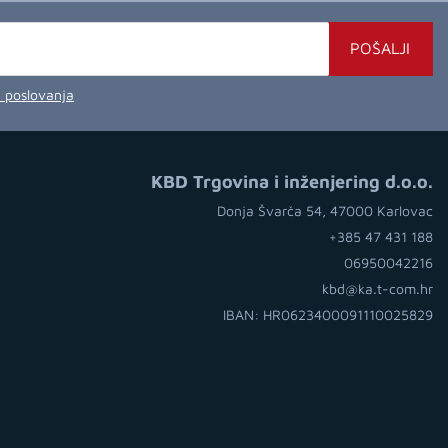
POŠALJI
a poslovanja
KBD Trgovina i inženjering d.o.o.
Donja Švarča 54, 47000 Karlovac
+385 47 431 188
06950042216
kbd@ka.t-com.hr
IBAN: HR0623400091110025829