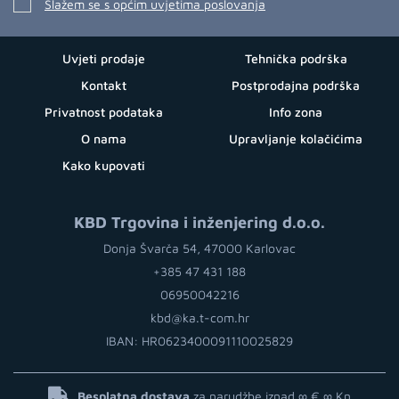
Slažem se s općim uvjetima poslovanja
Uvjeti prodaje
Tehnička podrška
Kontakt
Postprodajna podrška
Privatnost podataka
Info zona
O nama
Upravljanje kolačićima
Kako kupovati
KBD Trgovina i inženjering d.o.o.
Donja Švarča 54, 47000 Karlovac
+385 47 431 188
06950042216
kbd@ka.t-com.hr
IBAN: HR0623400091110025829
Besplatna dostava
za narudžbe iznad ∞ €
∞ Kn