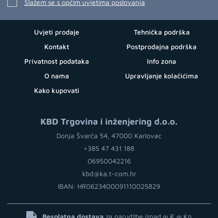
Slažem se s općim uvjetima poslovanja
Uvjeti prodaje
Tehnička podrška
Kontakt
Postprodajna podrška
Privatnost podataka
Info zona
O nama
Upravljanje kolačićima
Kako kupovati
KBD Trgovina i inženjering d.o.o.
Donja Švarča 54, 47000 Karlovac
+385 47 431 188
06950042216
kbd@ka.t-com.hr
IBAN: HR0623400091110025829
Besplatna dostava
za narudžbe iznad ∞ €
∞ Kn