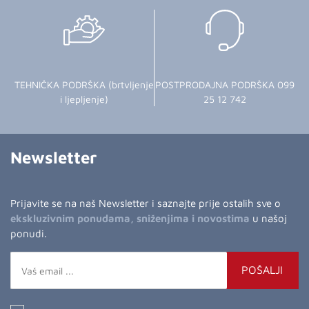
TEHNIČKA PODRŠKA (brtvljenje
POSTPRODAJNA PODRŠKA 099
i ljepljenje)
25 12 742
Newsletter
Prijavite se na naš Newsletter i saznajte prije ostalih sve o
ekskluzivnim ponudama, sniženjima i novostima
u našoj
ponudi.
POŠALJI