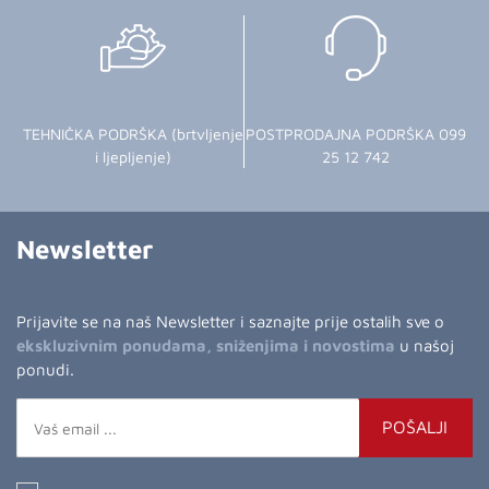
TEHNIČKA PODRŠKA (brtvljenje
POSTPRODAJNA PODRŠKA 099
i ljepljenje)
25 12 742
Newsletter
Prijavite se na naš Newsletter i saznajte prije ostalih sve o
ekskluzivnim ponudama, sniženjima i novostima
u našoj
ponudi.
POŠALJI