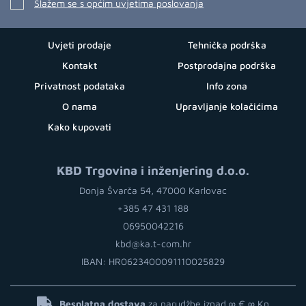
Slažem se s općim uvjetima poslovanja
Uvjeti prodaje
Tehnička podrška
Kontakt
Postprodajna podrška
Privatnost podataka
Info zona
O nama
Upravljanje kolačićima
Kako kupovati
KBD Trgovina i inženjering d.o.o.
Donja Švarča 54, 47000 Karlovac
+385 47 431 188
06950042216
kbd@ka.t-com.hr
IBAN: HR0623400091110025829
Besplatna dostava
za narudžbe iznad ∞ €
∞ Kn