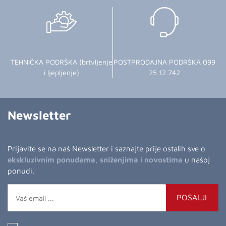
TEHNIČKA PODRŠKA (brtvljenje
POSTPRODAJNA PODRŠKA 099
i ljepljenje)
25 12 742
Newsletter
Prijavite se na naš Newsletter i saznajte prije ostalih sve o
ekskluzivnim ponudama, sniženjima i novostima
u našoj
ponudi.
POŠALJI