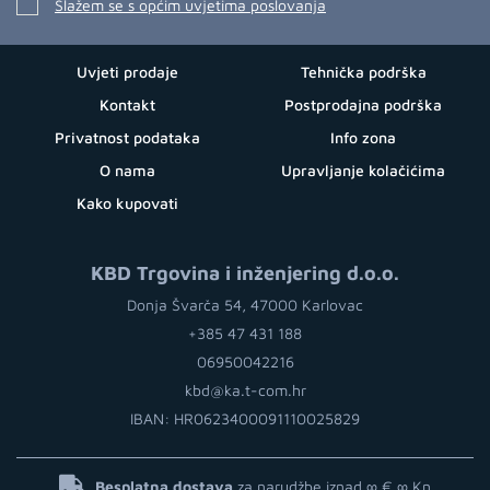
Slažem se s općim uvjetima poslovanja
Uvjeti prodaje
Tehnička podrška
Kontakt
Postprodajna podrška
Privatnost podataka
Info zona
O nama
Upravljanje kolačićima
Kako kupovati
KBD Trgovina i inženjering d.o.o.
Donja Švarča 54, 47000 Karlovac
+385 47 431 188
06950042216
kbd@ka.t-com.hr
IBAN: HR0623400091110025829
Besplatna dostava
za narudžbe iznad ∞ €
∞ Kn