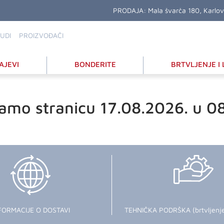
PRODAJA:
Mala švarča 180, Karlo
UDI
PROIZVOĐAČI
AJEVI
BONDERITE
BRTVLJENJE I 
amo stranicu 17.08.2026. u 0
FORMACIJE O DOSTAVI
TEHNIČKA PODRŠKA (brtvljenje i