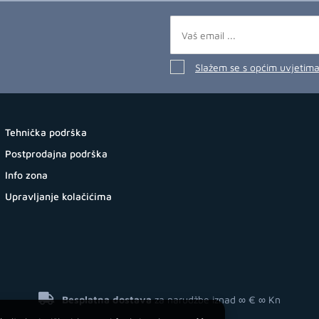
Slažem se s općim uvjetim
Tehnička podrška
Postprodajna podrška
Info zona
Upravljanje kolačićima
Besplatna dostava
za narudžbe iznad ∞ €
∞ Kn