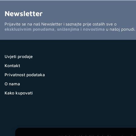
Newsletter
Prijavite se na naš Newsletter i saznajte prije ostalih sve o
ekskluzivnim ponudama, sniženjima i novostima
u našoj ponudi.
Uvjeti prodaje
Kontakt
Privatnost podataka
O nama
Kako kupovati