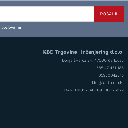
POŠALJI
a poslovanja
KBD Trgovina i inženjering d.o.o.
Donja Švarča 54, 47000 Karlovac
+385 47 431 188
06950042216
kbd@ka.t-com.hr
IBAN: HR0623400091110025829