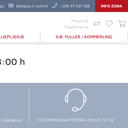
vac
kbd@ka.t-com.hr
+385 47 431 188
INFO ZONA
Prijavi se
Registriraj se
LIJEPLJENJE
H.B. FULLER / KOMMERLING
8:00 h
 ljepljenje)
POSTPRODAJNA PODRŠKA 099 25 12 742