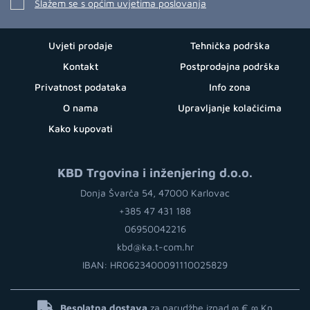
Slažem se s općim uvjetima poslovanja
Uvjeti prodaje
Tehnička podrška
Kontakt
Postprodajna podrška
Privatnost podataka
Info zona
O nama
Upravljanje kolačićima
Kako kupovati
KBD Trgovina i inženjering d.o.o.
Donja Švarča 54, 47000 Karlovac
+385 47 431 188
06950042216
kbd@ka.t-com.hr
IBAN: HR0623400091110025829
Besplatna dostava
za narudžbe iznad ∞ €
∞ Kn