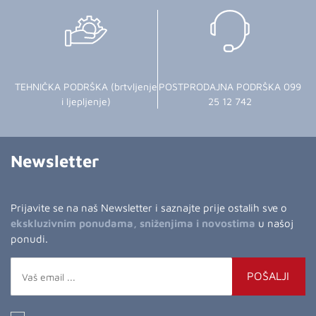
TEHNIČKA PODRŠKA (brtvljenje
POSTPRODAJNA PODRŠKA 099
i ljepljenje)
25 12 742
Newsletter
Prijavite se na naš Newsletter i saznajte prije ostalih sve o
ekskluzivnim ponudama, sniženjima i novostima
u našoj
ponudi.
POŠALJI