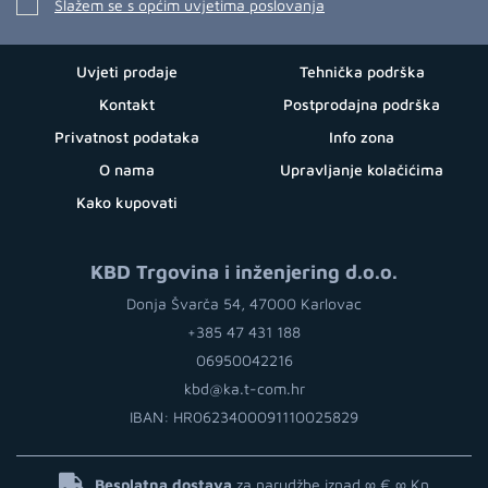
Slažem se s općim uvjetima poslovanja
Uvjeti prodaje
Tehnička podrška
Kontakt
Postprodajna podrška
Privatnost podataka
Info zona
O nama
Upravljanje kolačićima
Kako kupovati
KBD Trgovina i inženjering d.o.o.
Donja Švarča 54, 47000 Karlovac
+385 47 431 188
06950042216
kbd@ka.t-com.hr
IBAN: HR0623400091110025829
Besplatna dostava
za narudžbe iznad ∞ €
∞ Kn