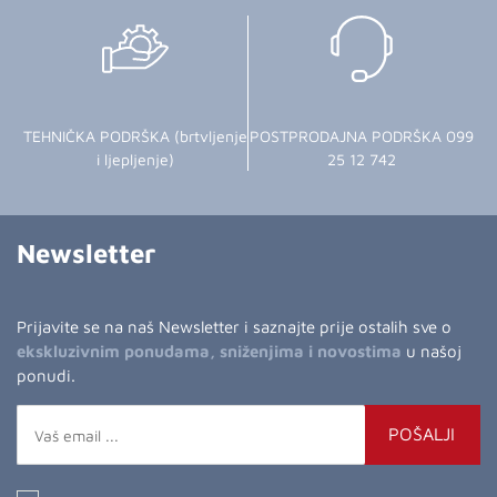
TEHNIČKA PODRŠKA (brtvljenje
POSTPRODAJNA PODRŠKA 099
i ljepljenje)
25 12 742
Newsletter
Prijavite se na naš Newsletter i saznajte prije ostalih sve o
ekskluzivnim ponudama, sniženjima i novostima
u našoj
ponudi.
POŠALJI